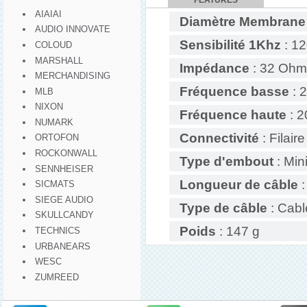
FEATURES
AIAIAI
Diamètre Membrane
AUDIO INNOVATE
Sensibilité 1Khz
: 1
COLOUD
MARSHALL
Impédance
: 32 Ohm
MERCHANDISING
Fréquence basse
: 
MLB
NIXON
Fréquence haute
: 2
NUMARK
Connectivité
: Filaire
ORTOFON
ROCKONWALL
Type d'embout
: Min
SENNHEISER
Longueur de câble
:
SICMATS
SIEGE AUDIO
Type de câble
: Cabl
SKULLCANDY
Poids
: 147 g
TECHNICS
URBANEARS
WESC
ZUMREED