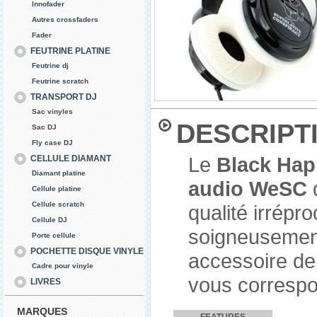
Innofader
Autres crossfaders
Fader
FEUTRINE PLATINE
Feutrine dj
Feutrine scratch
TRANSPORT DJ
Sac vinyles
DESCRIPT
Sac DJ
Fly case DJ
Le
Black Ha
CELLULE DIAMANT
Diamant platine
audio WeSC
d
Cellule platine
Cellule scratch
qualité irrép
Cellule DJ
soigneusement
Porte cellule
POCHETTE DISQUE VINYLE
accessoire de
Cadre pour vinyle
vous correspo
LIVRES
MARQUES