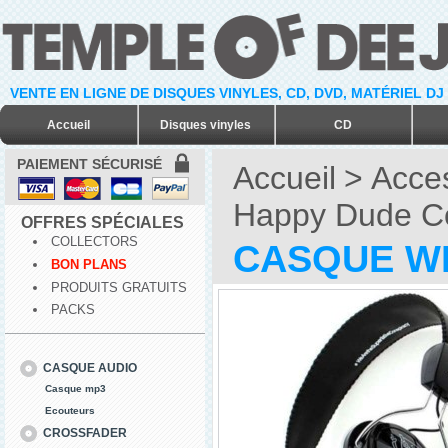
VENTE EN LIGNE DE DISQUES VINYLES, CD, DVD, MATÉRIEL DJ
Accueil
Disques vinyles
CD
PAIEMENT SÉCURISÉ
Accueil
>
Acce
Happy Dude C
OFFRES SPÉCIALES
COLLECTORS
CASQUE WE
BON PLANS
PRODUITS GRATUITS
PACKS
CASQUE AUDIO
Casque mp3
Ecouteurs
CROSSFADER