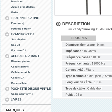
Innofader
Autres crossfaders
Fader
FEUTRINE PLATINE
Feutrine dj
DESCRIPTION
Feutrine scratch
Skullcandy
Smoking' Buds Blac
TRANSPORT DJ
FEATURES
Sac vinyles
Diamètre Membrane
: 9 mm
Sac DJ
Fly case DJ
Impédance
: 16 Ohms
CELLULE DIAMANT
Fréquence basse
: 10 Hz
Diamant platine
Fréquence haute
: 18000 Hz
Cellule platine
Connectivité
: Filaire
Cellule scratch
Type d'embout
: Mini-jack (3.5mm
Cellule DJ
Longueur de câble
: 1.3 m
Porte cellule
Type de câble
: Cable droit
POCHETTE DISQUE VINYLE
Cadre pour vinyle
Poids
: 25 g
LIVRES
MARQUES