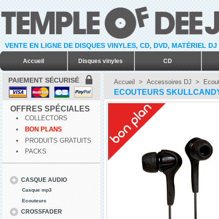
VENTE EN LIGNE DE DISQUES VINYLES, CD, DVD, MATÉRIEL DJ
Accueil
Disques vinyles
CD
PAIEMENT SÉCURISÉ
Accueil
>
Accessoires DJ
>
Ecout
ECOUTEURS SKULLCANDY 
OFFRES SPÉCIALES
COLLECTORS
BON PLANS
PRODUITS GRATUITS
PACKS
CASQUE AUDIO
Casque mp3
Ecouteurs
CROSSFADER