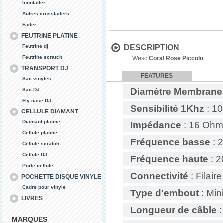
Innofader
Autres crossfaders
Fader
FEUTRINE PLATINE
Feutrine dj
DESCRIPTION
Feutrine scratch
Wesc
Coral Rose Piccolo
TRANSPORT DJ
FEATURES
Sac vinyles
Diamètre Membrane
Sac DJ
Fly case DJ
Sensibilité 1Khz
: 1
CELLULE DIAMANT
Diamant platine
Impédance
: 16 Ohm
Cellule platine
Fréquence basse
: 
Cellule scratch
Cellule DJ
Fréquence haute
: 2
Porte cellule
Connectivité
: Filaire
POCHETTE DISQUE VINYLE
Cadre pour vinyle
Type d'embout
: Min
LIVRES
Longueur de câble
:
MARQUES