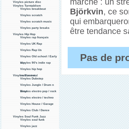
marché : un str
Vinyles picture disc
Vinyles Turntablism
Björkvin
, ce so
Vinyles breakbeat
Vinyles scratch
qui embarqueron
Vinyles scratch music
Vinyles party breaks
être tendance s
Vinyles Hip Hop
Vinyles rap français
Vinyles UK Rap
Vinyles Rap Us
Pas de pro
Vinyles Old school / Early
rap
Vinyles 90's indie rap
Vinyles hip hop
Vinyles Electro
instrumental
Vinyles Dubstep
Vinyles Jungle / Drum n
Bass
Vinyles electro pop / rock
Vinyles electro / techno
Vinyles House / Garage
Vinyles Club / Dance
Vinyles Soul Funk Jazz
Vinyles soul funk
Vinyles jazz