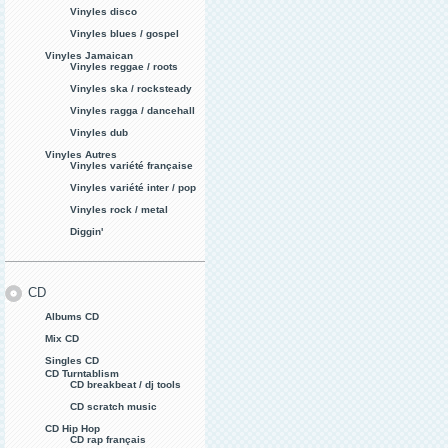
Vinyles disco
Vinyles blues / gospel
Vinyles Jamaican
Vinyles reggae / roots
Vinyles ska / rocksteady
Vinyles ragga / dancehall
Vinyles dub
Vinyles Autres
Vinyles variété française
Vinyles variété inter / pop
Vinyles rock / metal
Diggin'
CD
Albums CD
Mix CD
Singles CD
CD Turntablism
CD breakbeat / dj tools
CD scratch music
CD Hip Hop
CD rap français