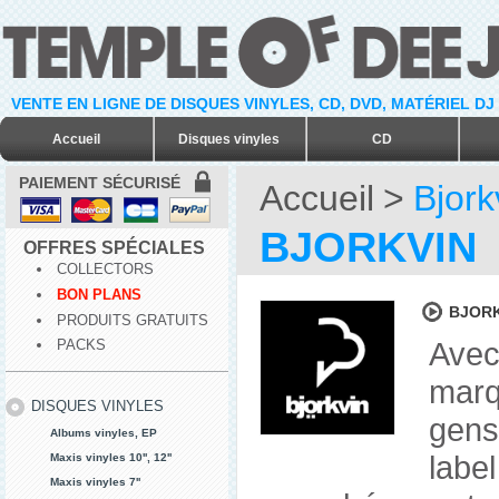
VENTE EN LIGNE DE DISQUES VINYLES, CD, DVD, MATÉRIEL DJ
Accueil
Disques vinyles
CD
PAIEMENT SÉCURISÉ
Accueil
>
Bjork
BJORKVIN
OFFRES SPÉCIALES
COLLECTORS
BON PLANS
BJORK
PRODUITS GRATUITS
Ave
PACKS
marq
DISQUES VINYLES
gens
Albums vinyles, EP
label
Maxis vinyles 10'', 12''
Maxis vinyles 7''