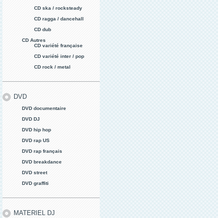
CD ska / rocksteady
CD ragga / dancehall
CD dub
CD Autres
CD variété française
CD variété inter / pop
CD rock / metal
DVD
DVD documentaire
DVD DJ
DVD hip hop
DVD rap US
DVD rap français
DVD breakdance
DVD street
DVD graffiti
MATERIEL DJ