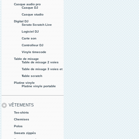
Casque audio pro
Casque DJ
Casque studio
Digital DJ
Serato Scratch Live
Logiciel DJ
Carte son
Controlleur DJ
Vinyle timecode
Table de mixage
Table de mixage 2 voies
Table de mixage 3 voies et
+
Table scratch
Platine vinyle
Platine vinyle portable
VÊTEMENTS
Tee-shirts
Chemises
Polos
Sweats zippés