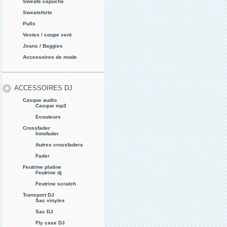
Sweats capuche
Sweatshirts
Pulls
Vestes / coupe vent
Jeans / Baggies
Accessoires de mode
ACCESSOIRES DJ
Casque audio
Casque mp3
Ecouteurs
Crossfader
Innofader
Autres crossfaders
Fader
Feutrine platine
Feutrine dj
Feutrine scratch
Transport DJ
Sac vinyles
Sac DJ
Fly case DJ