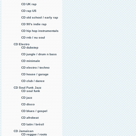
CD UK rap
CD rap US
CD old school / early rap
CD 90's indie rap
CD hip hop instrumentals
CD rnb / nu soul
CD Electro
CD dubstep
CD jungle / drum n bass
CD minimale
CD electro / techno
CD house / garage
CD club / dance
CD Soul Funk Jazz
CD soul funk
CD jazz
CD disco
CD blues / gospel
CD afrobeat
CD latin / brésil
CD Jamaïcan
CD reggae / roots