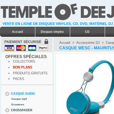
VENTE EN LIGNE DE DISQUES VINYLES, CD, DVD, MATÉRIEL DJ
Accueil
Disques vinyles
CD
PAIEMENT SÉCURISÉ
Accueil
>
Accessoires DJ
>
Casq
CASQUE WESC - MAURITU
OFFRES SPÉCIALES
COLLECTORS
BON PLANS
PRODUITS GRATUITS
PACKS
CASQUE AUDIO
Casque mp3
Ecouteurs
CROSSFADER