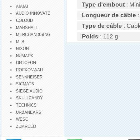
Type d'embout
: Min
AIAIAI
AUDIO INNOVATE
Longueur de câble
:
COLOUD
Type de câble
: Cabl
MARSHALL
MERCHANDISING
Poids
: 112 g
MLB
NIXON
NUMARK
ORTOFON
ROCKONWALL
SENNHEISER
SICMATS
SIEGE AUDIO
SKULLCANDY
TECHNICS
URBANEARS
WESC
ZUMREED