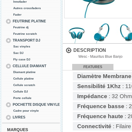
Innofader
Autres crossfaders
Fader
FEUTRINE PLATINE
Feutrine dj
Feutrine scratch
TRANSPORT DJ
Sac vinyles
DESCRIPTION
Sac DJ
Wesc - Mauritus Blue Banjo
Fly case DJ
CELLULE DIAMANT
FEATURES
Diamant platine
Diamètre Membrane
Cellule platine
Sensibilité 1Khz
: 11
Cellule scratch
Cellule DJ
Impédance
: 32 Ohm
Porte cellule
POCHETTE DISQUE VINYLE
Fréquence basse
: 
Cadre pour vinyle
Fréquence haute
: 2
LIVRES
Connectivité
: Filaire
MARQUES