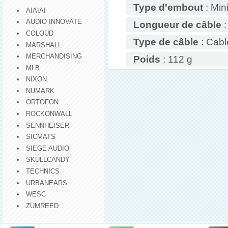
Type d'embout
: Min
AIAIAI
AUDIO INNOVATE
Longueur de câble
:
COLOUD
Type de câble
: Cabl
MARSHALL
MERCHANDISING
Poids
: 112 g
MLB
NIXON
NUMARK
ORTOFON
ROCKONWALL
SENNHEISER
SICMATS
SIEGE AUDIO
SKULLCANDY
TECHNICS
URBANEARS
WESC
ZUMREED