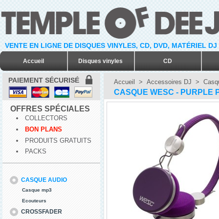
VENTE EN LIGNE DE DISQUES VINYLES, CD, DVD, MATÉRIEL DJ
Accueil
Disques vinyles
CD
PAIEMENT SÉCURISÉ
Accueil
>
Accessoires DJ
>
Casq
CASQUE WESC - PURPLE 
OFFRES SPÉCIALES
COLLECTORS
BON PLANS
PRODUITS GRATUITS
PACKS
CASQUE AUDIO
Casque mp3
Ecouteurs
CROSSFADER