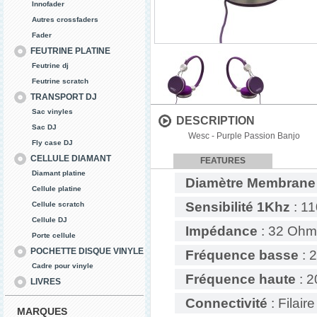
Innofader
Autres crossfaders
Fader
FEUTRINE PLATINE
Feutrine dj
Feutrine scratch
TRANSPORT DJ
Sac vinyles
DESCRIPTION
Sac DJ
Wesc - Purple Passion Banjo
Fly case DJ
CELLULE DIAMANT
FEATURES
Diamant platine
Diamètre Membrane
Cellule platine
Sensibilité 1Khz
: 11
Cellule scratch
Cellule DJ
Impédance
: 32 Ohm
Porte cellule
POCHETTE DISQUE VINYLE
Fréquence basse
: 
Cadre pour vinyle
Fréquence haute
: 2
LIVRES
Connectivité
: Filaire
MARQUES