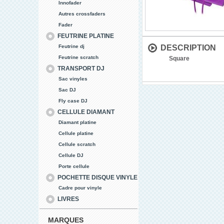
Innofader
Autres crossfaders
Fader
FEUTRINE PLATINE
Feutrine dj
DESCRIPTION
Feutrine scratch
Square
TRANSPORT DJ
Sac vinyles
Sac DJ
Fly case DJ
CELLULE DIAMANT
Diamant platine
Cellule platine
Cellule scratch
Cellule DJ
Porte cellule
POCHETTE DISQUE VINYLE
Cadre pour vinyle
LIVRES
MARQUES