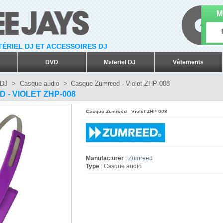
M
ATÉRIEL DJ ET ACCESSOIRES DJ
DVD
Materiel DJ
Vêtements
 DJ
>
Casque audio
>
Casque Zumreed - Violet ZHP-008
- VIOLET ZHP-008
Casque Zumreed - Violet ZHP-008
Manufacturer
:
Zumreed
Type
: Casque audio