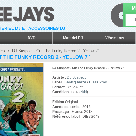
M
ATÉRIEL DJ ET ACCESSOIRES DJ
DVD
Materiel DJ
Vêtements
les
>
DJ Suspect - Cut The Funky Record 2 - Yellow 7''
T THE FUNKY RECORD 2 - YELLOW 7''
DJ Suspect - Cut The Funky Record 2 - Yellow 7''
Artiste
:
DJ Suspect
Label
:
Beatsqueeze
/
Diess Prod
Format
: Yellow 7''
Condition
: new (
N/N
)
Edition
Original
Année de sortie
: 2018
Pressage
: France 2018
Référence label
: DIESS048