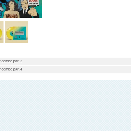
er combo part.3
er combo part.4