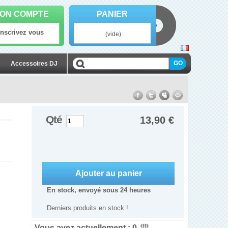
ON COMPTE
PANIER
Inscrivez vous
(vide)
Accessoires DJ
Qté
13,90 €
En stock, envoyé sous 24 heures
Derniers produits en stock !
Vous avez actuellement :
0