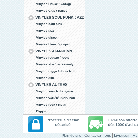
Vinyles House / Garage
Vinyles Club / Dance
VINYLES SOUL FUNK JAZZ
Vinyles soul funk
Vinyles jazz
Vinyles disco
Vinyles blues / gospel
VINYLES JAMAICAN
Vinyles reggae / roots
Vinyles ska / rocksteady
Vinyles ragga / dancehall
Vinyles dub
VINYLES AUTRES
Vinyles variété française
Vinyles variété inter / pop
Vinyles rock / metal
Diggin'
Processus d'achat
Livraison offerte
sécurisé
dès 100€ d'achat
Plan du site
Contactez-nous
Livraison
Men