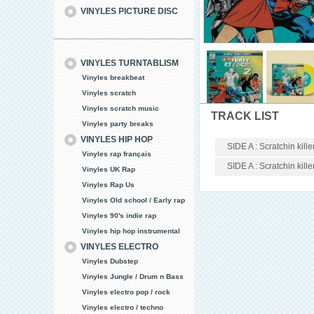
VINYLES PICTURE DISC
VINYLES TURNTABLISM
Vinyles breakbeat
Vinyles scratch
Vinyles scratch music
TRACK LIST
Vinyles party breaks
VINYLES HIP HOP
SIDE A : Scratchin kill
Vinyles rap français
SIDE A : Scratchin kill
Vinyles UK Rap
Vinyles Rap Us
Vinyles Old school / Early rap
Vinyles 90's indie rap
Vinyles hip hop instrumental
VINYLES ELECTRO
Vinyles Dubstep
Vinyles Jungle / Drum n Bass
Vinyles electro pop / rock
Vinyles electro / techno