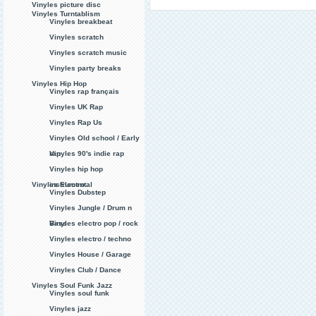
Vinyles picture disc
Vinyles Turntablism
Vinyles breakbeat
Vinyles scratch
Vinyles scratch music
Vinyles party breaks
Vinyles Hip Hop
Vinyles rap français
Vinyles UK Rap
Vinyles Rap Us
Vinyles Old school / Early
rap
Vinyles 90's indie rap
Vinyles hip hop
Vinyles Electro
instrumental
Vinyles Dubstep
Vinyles Jungle / Drum n
Bass
Vinyles electro pop / rock
Vinyles electro / techno
Vinyles House / Garage
Vinyles Club / Dance
Vinyles Soul Funk Jazz
Vinyles soul funk
Vinyles jazz