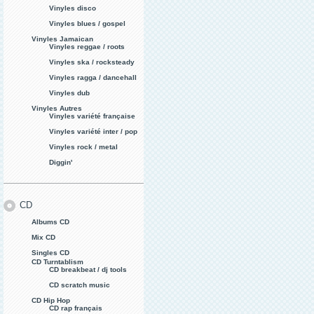
Vinyles disco
Vinyles blues / gospel
Vinyles Jamaican
Vinyles reggae / roots
Vinyles ska / rocksteady
Vinyles ragga / dancehall
Vinyles dub
Vinyles Autres
Vinyles variété française
Vinyles variété inter / pop
Vinyles rock / metal
Diggin'
CD
Albums CD
Mix CD
Singles CD
CD Turntablism
CD breakbeat / dj tools
CD scratch music
CD Hip Hop
CD rap français