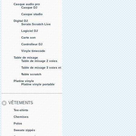
Casque audio pro
Casque DJ
Casque studio
Digital DJ
Serato Scratch Live
Logiciel DJ
Carte son
Controlleur DJ
Vinyle timecode
Table de mixage
Table de mixage 2 voies
Table de mixage 3 voies et
+
Table scratch
Platine vinyle
Platine vinyle portable
VÊTEMENTS
Tee-shirts
Chemises
Polos
Sweats zippés