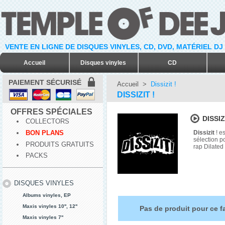
VENTE EN LIGNE DE DISQUES VINYLES, CD, DVD, MATÉRIEL DJ
Accueil
Disques vinyles
CD
PAIEMENT SÉCURISÉ
Accueil
>
Dissizit !
DISSIZIT !
OFFRES SPÉCIALES
DISSIZI
COLLECTORS
BON PLANS
Dissizit
! e
sélection p
PRODUITS GRATUITS
rap Dilated
PACKS
DISQUES VINYLES
Albums vinyles, EP
Maxis vinyles 10'', 12''
Pas de produit pour ce f
Maxis vinyles 7''