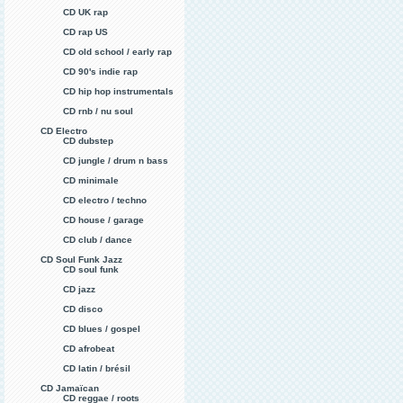
CD UK rap
CD rap US
CD old school / early rap
CD 90's indie rap
CD hip hop instrumentals
CD rnb / nu soul
CD Electro
CD dubstep
CD jungle / drum n bass
CD minimale
CD electro / techno
CD house / garage
CD club / dance
CD Soul Funk Jazz
CD soul funk
CD jazz
CD disco
CD blues / gospel
CD afrobeat
CD latin / brésil
CD Jamaïcan
CD reggae / roots