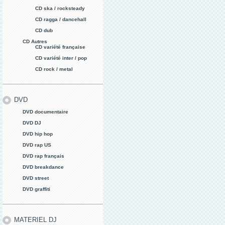
CD ska / rocksteady
CD ragga / dancehall
CD dub
CD Autres
CD variété française
CD variété inter / pop
CD rock / metal
DVD
DVD documentaire
DVD DJ
DVD hip hop
DVD rap US
DVD rap français
DVD breakdance
DVD street
DVD graffiti
MATERIEL DJ