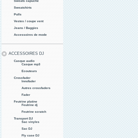
Sweats capuche
Sweatshirts
Pulls
Vestes / coupe vent
Jeans / Baggies
Accessoires de mode
ACCESSOIRES DJ
Casque audio
Casque mp3
Ecouteurs
Crossfader
Innofader
Autres crossfaders
Fader
Feutrine platine
Feutrine dj
Feutrine scratch
Transport DJ
Sac vinyles
Sac DJ
Fly case DJ