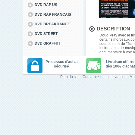
DVD RAP US
DVD RAP FRANÇAIS
DVD BREAKDANCE
DESCRIPTION
DVD STREET
Doug Pray avec le fil
certains morceaux po
DVD GRAFFITI
sous le nom de ''Turn
instruments de musiqu
documentaire à voir a
Processus d'achat
Livraison offerte
sécurisé
dès 100€ d'achat
Plan du site
Contactez-nous
Livraison
Men