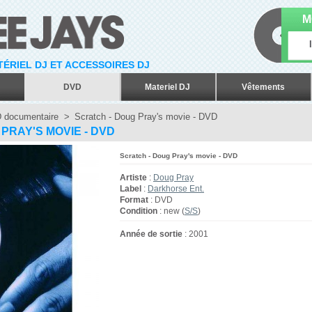
M
ATÉRIEL DJ ET ACCESSOIRES DJ
DVD
Materiel DJ
Vêtements
 documentaire
>
Scratch - Doug Pray's movie - DVD
PRAY'S MOVIE - DVD
Scratch - Doug Pray's movie - DVD
Artiste
:
Doug Pray
Label
:
Darkhorse Ent.
Format
: DVD
Condition
: new (
S/S
)
Année de sortie
: 2001