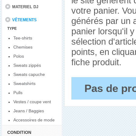
le site génèrent
MATERIEL DJ
votre panier. Vo
générés par un ar
VÊTEMENTS
panier lorsqu'il 
TYPE
Tee-shirts
sélection d'arti
Chemises
points, en cliqua
Polos
fiche produit.
Sweats zippés
Sweats capuche
Sweatshirts
Pas de pro
Pulls
Vestes / coupe vent
Jeans / Baggies
Accessoires de mode
CONDITION