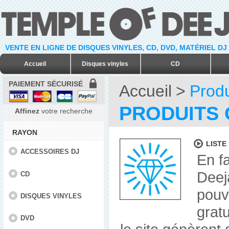
VENTE EN LIGNE DE DISQUES VINYLES, CD, DVD, MATÉRIEL DJ
Accueil
Disques vinyles
CD
PAIEMENT SÉCURISÉ
Accueil
>
Produ
PRODUITS 
Affinez
votre recherche
RAYON
LISTE
ACCESSOIRES DJ
En f
Deej
CD
pouve
DISQUES VINYLES
gratu
DVD