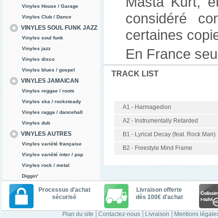
Masta Kurt, et
Vinyles House / Garage
considéré com
Vinyles Club / Dance
VINYLES SOUL FUNK JAZZ
certaines copie
Vinyles soul funk
Vinyles jazz
En France seu
Vinyles disco
Vinyles blues / gospel
TRACK LIST
VINYLES JAMAICAN
Vinyles reggae / roots
Vinyles ska / rocksteady
A1 - Harmagedion
Vinyles ragga / dancehall
A2 - Instrumentally Retarded
Vinyles dub
VINYLES AUTRES
B1 - Lyrical Decay (feat. Rock Man)
Vinyles variété française
B2 - Freestyle Mind Frame
Vinyles variété inter / pop
Vinyles rock / metal
Diggin'
Processus d'achat
Livraison offerte
sécurisé
dès 100€ d'achat
Plan du site
Contactez-nous
Livraison
Mentions légale