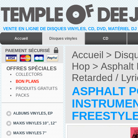
VENTE EN LIGNE DE DISQUES VINYLES, CD, DVD, MATÉRIEL DJ
Accueil
Disques vinyles
CD
PAIEMENT SÉCURISÉ
Accueil
>
Disqu
Hop
>
Asphalt 
OFFRES SPÉCIALES
Retarded / Lyr
COLLECTORS
BON PLANS
ASPHALT P
PRODUITS GRATUITS
PACKS
INSTRUMEN
FREESTYLE 
ALBUMS VINYLES, EP
MAXIS VINYLES 10'', 12''
MAXIS VINYLES 7''