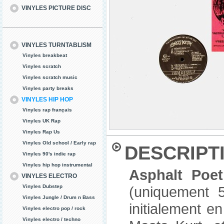
VINYLES PICTURE DISC
VINYLES TURNTABLISM
Vinyles breakbeat
Vinyles scratch
Vinyles scratch music
Vinyles party breaks
VINYLES HIP HOP
Vinyles rap français
Vinyles UK Rap
Vinyles Rap Us
Vinyles Old school / Early rap
DESCRIPT
Vinyles 90's indie rap
Vinyles hip hop instrumental
Asphalt Poe
VINYLES ELECTRO
Vinyles Dubstep
(uniquement 5
Vinyles Jungle / Drum n Bass
initialement e
Vinyles electro pop / rock
Vinyles electro / techno