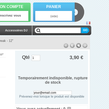
ON COMPTE
PANIER
Inscrivez vous
(vide)
Accessoires DJ
eak - 12''
2''
Qté
3,90 €
Temporairement indisponible, rupture
de stock
Prévenez-moi lorsque le produit est disponible
Vous avez actuellement :
0