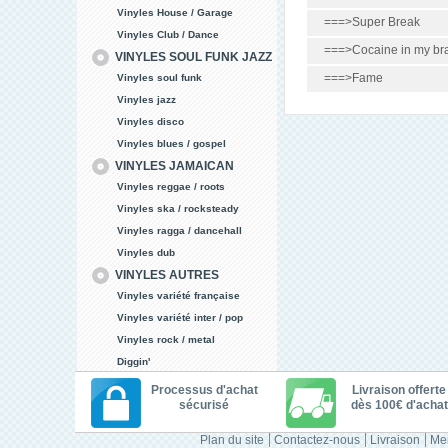
Vinyles House / Garage
===>Super Break
Vinyles Club / Dance
===>Cocaine in my br
VINYLES SOUL FUNK JAZZ
===>Fame
Vinyles soul funk
Vinyles jazz
Vinyles disco
Vinyles blues / gospel
VINYLES JAMAICAN
Vinyles reggae / roots
Vinyles ska / rocksteady
Vinyles ragga / dancehall
Vinyles dub
VINYLES AUTRES
Vinyles variété française
Vinyles variété inter / pop
Vinyles rock / metal
Diggin'
Processus d'achat
Livraison offerte
sécurisé
dès 100€ d'achat
Plan du site
Contactez-nous
Livraison
Men