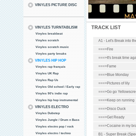
VINYLES PICTURE DISC
TRACK LIST
VINYLES TURNTABLISM
Vinyles breakbeat
Vinyles scratch
A1 - Let's Break into th
Vinyles scratch music
===>Fire
Vinyles party breaks
===>It's break time ag
VINYLES HIP HOP
===>Fame
Vinyles rap français
Vinyles UK Rap
===>Blue Monday
Vinyles Rap Us
===>Pictures of lily
Vinyles Old school / Early rap
===>Go go Yellowscr
Vinyles 90's indie rap
===>Keep on running
Vinyles hip hop instrumental
VINYLES ELECTRO
===>Disco Duck
Vinyles Dubstep
===>Get Ready
Vinyles Jungle / Drum n Bass
===>Cocaine in my br
Vinyles electro pop / rock
Vinyles electro / techno
B1 - Super Break (Speci