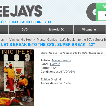
M
ATÉRIEL DJ ET ACCESSOIRES DJ
DVD
Materiel DJ
Vêtements
les
>
Vinyles Hip Hop
>
Master Genius - Let's break into the 80's / Super br
LET'S BREAK INTO THE 80'S / SUPER BREAK - 12''
Master Genius - Let's break into the 80's / Super break - 1
Artiste
:
Master Genius
Label
:
Carrere
Format
: 12''
Condition
: used (
VG/VG+
)
Edition
Original
Année de sortie
: 1984