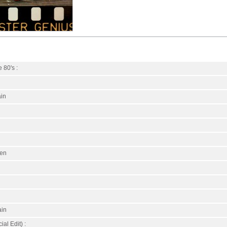
e 80's :
ain
een
ain
al Edit) :