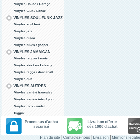
Vinyles House / Garage
Vinyles Club / Dance
VINYLES SOUL FUNK JAZZ
Vinyles soul funk
Vinyles jazz
Vinyles disco
Vinyles blues / gospel
VINYLES JAMAICAN
Vinyles reggae / roots
Vinyles ska / rocksteady
Vinyles ragga / dancehall
Vinyles dub
VINYLES AUTRES
Vinyles variété française
Vinyles variété inter / pop
Vinyles rock / metal
Diggin'
Processus d'achat
Livraison offerte
sécurisé
dès 100€ d'achat
Plan du site
Contactez-nous
Livraison
Mentions légale