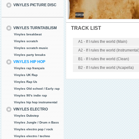
VINYLES PICTURE DISC
TRACK LIST
VINYLES TURNTABLISM
Vinyles breakbeat
Vinyles scratch
A1 - If I rules the world (Main)
Vinyles scratch music
A2 - If I rules the world (Instrumental
Vinyles party breaks
B1 - If I rules the world (Clean)
VINYLES HIP HOP
B2 - If I rules the world (Acapella)
Vinyles rap français
Vinyles UK Rap
Vinyles Rap Us
Vinyles Old school / Early rap
Vinyles 90's indie rap
Vinyles hip hop instrumental
VINYLES ELECTRO
Vinyles Dubstep
Vinyles Jungle / Drum n Bass
Vinyles electro pop / rock
Vinyles electro / techno