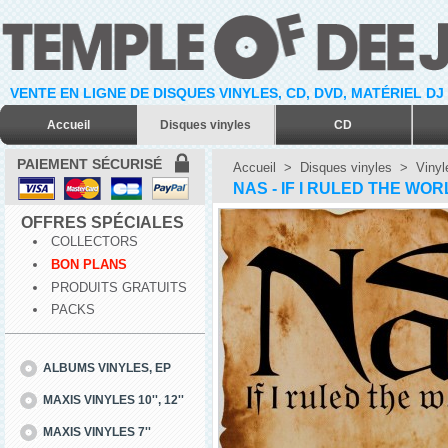
VENTE EN LIGNE DE DISQUES VINYLES, CD, DVD, MATÉRIEL DJ
Accueil
Disques vinyles
CD
PAIEMENT SÉCURISÉ
Accueil
>
Disques vinyles
>
Vinyl
NAS - IF I RULED THE WORLD
OFFRES SPÉCIALES
COLLECTORS
BON PLANS
PRODUITS GRATUITS
PACKS
ALBUMS VINYLES, EP
MAXIS VINYLES 10'', 12''
MAXIS VINYLES 7''