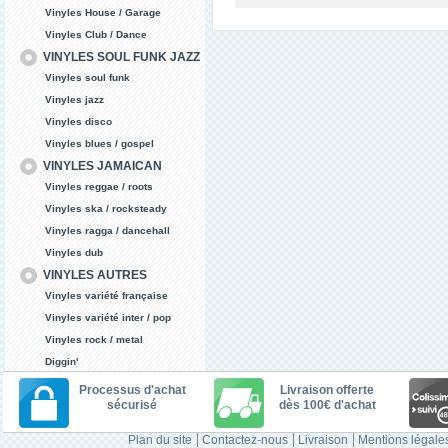
Vinyles House / Garage
Vinyles Club / Dance
VINYLES SOUL FUNK JAZZ
Vinyles soul funk
Vinyles jazz
Vinyles disco
Vinyles blues / gospel
VINYLES JAMAICAN
Vinyles reggae / roots
Vinyles ska / rocksteady
Vinyles ragga / dancehall
Vinyles dub
VINYLES AUTRES
Vinyles variété française
Vinyles variété inter / pop
Vinyles rock / metal
Diggin'
Processus d'achat
Livraison offerte
sécurisé
dès 100€ d'achat
Plan du site
Contactez-nous
Livraison
Mentions légale