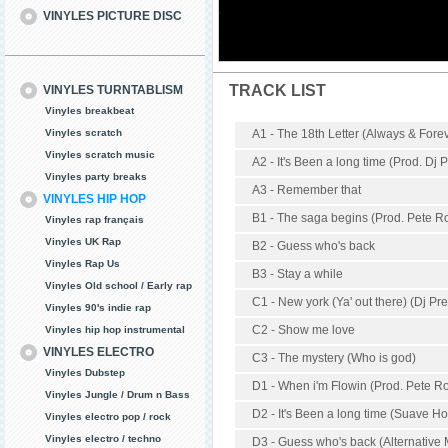
VINYLES PICTURE DISC
TRACK LIST
VINYLES TURNTABLISM
Vinyles breakbeat
Vinyles scratch
A1 - The 18th Letter (Always & Fore
Vinyles scratch music
A2 - It's Been a long time (Prod. Dj 
Vinyles party breaks
A3 - Remember that
VINYLES HIP HOP
B1 - The saga begins (Prod. Pete Ro
Vinyles rap français
Vinyles UK Rap
B2 - Guess who's back
Vinyles Rap Us
B3 - Stay a while
Vinyles Old school / Early rap
C1 - New york (Ya' out there) (Dj Pr
Vinyles 90's indie rap
C2 - Show me love
Vinyles hip hop instrumental
VINYLES ELECTRO
C3 - The mystery (Who is god)
Vinyles Dubstep
D1 - When i'm Flowin (Prod. Pete R
Vinyles Jungle / Drum n Bass
D2 - It's Been a long time (Suave 
Vinyles electro pop / rock
Vinyles electro / techno
D3 - Guess who's back (Alternative 