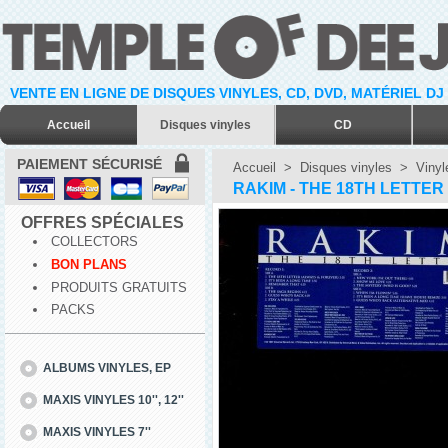
VENTE EN LIGNE DE DISQUES VINYLES, CD, DVD, MATÉRIEL DJ
Accueil
Disques vinyles
CD
PAIEMENT SÉCURISÉ
Accueil
>
Disques vinyles
>
Vinyl
RAKIM - THE 18TH LETTER 
OFFRES SPÉCIALES
COLLECTORS
BON PLANS
PRODUITS GRATUITS
PACKS
ALBUMS VINYLES, EP
MAXIS VINYLES 10'', 12''
MAXIS VINYLES 7''