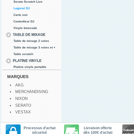
Serato Scratch Live
Logiciel DJ
Carte son
Controlleur DJ
Vinyle timecode
TABLE DE MIXAGE
Table de mixage 2 voies
Table de mixage 3 voies et +
Table scratch
PLATINE VINYLE
Platine vinyle portable
MARQUES
AKG
MERCHANDISING
NIXON
SERATO
VESTAX
Processus d'achat
Livraison offerte
sécurisé
dès 100€ d'achat