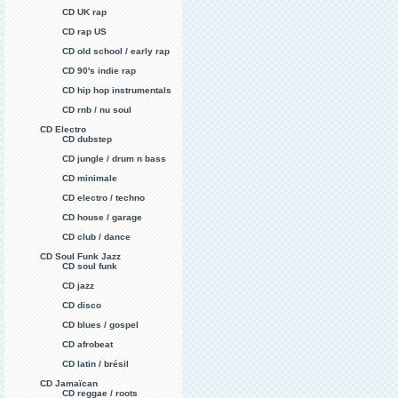
CD UK rap
CD rap US
CD old school / early rap
CD 90's indie rap
CD hip hop instrumentals
CD rnb / nu soul
CD Electro
CD dubstep
CD jungle / drum n bass
CD minimale
CD electro / techno
CD house / garage
CD club / dance
CD Soul Funk Jazz
CD soul funk
CD jazz
CD disco
CD blues / gospel
CD afrobeat
CD latin / brésil
CD Jamaïcan
CD reggae / roots