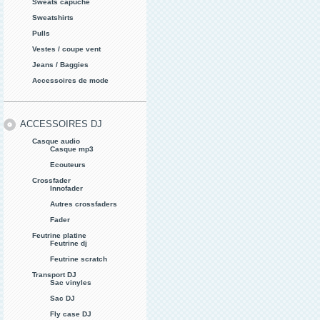
Sweats capuche
Sweatshirts
Pulls
Vestes / coupe vent
Jeans / Baggies
Accessoires de mode
ACCESSOIRES DJ
Casque audio
Casque mp3
Ecouteurs
Crossfader
Innofader
Autres crossfaders
Fader
Feutrine platine
Feutrine dj
Feutrine scratch
Transport DJ
Sac vinyles
Sac DJ
Fly case DJ