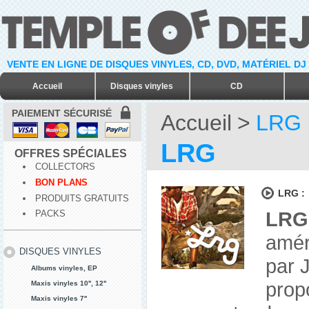
VENTE EN LIGNE DE DISQUES VINYLES, CD, DVD, MATÉRIEL DJ
Accueil
Disques vinyles
CD
PAIEMENT SÉCURISÉ
Accueil
>
LRG
LRG
OFFRES SPÉCIALES
COLLECTORS
BON PLANS
LRG :
PRODUITS GRATUITS
LRG
PACKS
amér
DISQUES VINYLES
par 
Albums vinyles, EP
prop
Maxis vinyles 10'', 12''
Maxis vinyles 7''