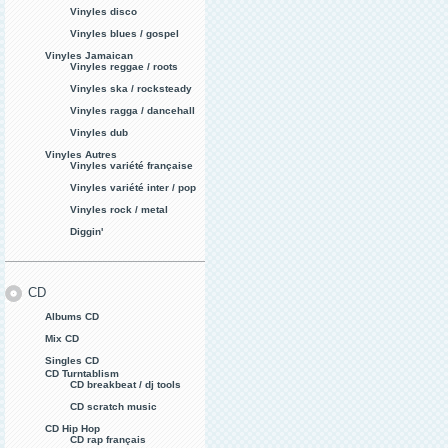
Vinyles disco
Vinyles blues / gospel
Vinyles Jamaican
Vinyles reggae / roots
Vinyles ska / rocksteady
Vinyles ragga / dancehall
Vinyles dub
Vinyles Autres
Vinyles variété française
Vinyles variété inter / pop
Vinyles rock / metal
Diggin'
CD
Albums CD
Mix CD
Singles CD
CD Turntablism
CD breakbeat / dj tools
CD scratch music
CD Hip Hop
CD rap français