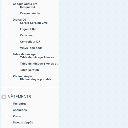
Casque audio pro
Casque DJ
Casque studio
Digital DJ
Serato Scratch Live
Logiciel DJ
Carte son
Controlleur DJ
Vinyle timecode
Table de mixage
Table de mixage 2 voies
Table de mixage 3 voies et
+
Table scratch
Platine vinyle
Platine vinyle portable
VÊTEMENTS
Tee-shirts
Chemises
Polos
Sweats zippés