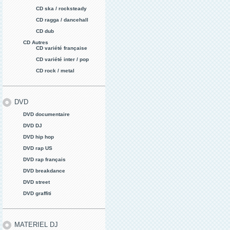
CD ska / rocksteady
CD ragga / dancehall
CD dub
CD Autres
CD variété française
CD variété inter / pop
CD rock / metal
DVD
DVD documentaire
DVD DJ
DVD hip hop
DVD rap US
DVD rap français
DVD breakdance
DVD street
DVD graffiti
MATERIEL DJ