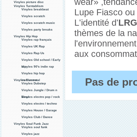
wear» ,tendanc
Vinyles picture disc
Vinyles Turntablism
Lupe Fiasco ou 
Vinyles breakbeat
Vinyles scratch
L'identité d'
LR
Vinyles scratch music
Vinyles party breaks
thèmes de la nat
Vinyles Hip Hop
Vinyles rap français
l'environnement
Vinyles UK Rap
aux consommat
Vinyles Rap Us
Vinyles Old school / Early
rap
Vinyles 90's indie rap
Vinyles hip hop
Pas de pro
Vinyles Electro
instrumental
Vinyles Dubstep
Vinyles Jungle / Drum n
Bass
Vinyles electro pop / rock
Vinyles electro / techno
Vinyles House / Garage
Vinyles Club / Dance
Vinyles Soul Funk Jazz
Vinyles soul funk
Vinyles jazz