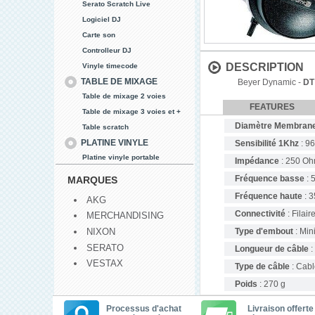
Serato Scratch Live
Logiciel DJ
Carte son
Controlleur DJ
DESCRIPTION
Vinyle timecode
TABLE DE MIXAGE
Beyer Dynamic -
DT
Table de mixage 2 voies
FEATURES
Table de mixage 3 voies et +
Diamètre Membran
Table scratch
PLATINE VINYLE
Sensibilité 1Khz
: 9
Platine vinyle portable
Impédance
: 250 O
Fréquence basse
: 
MARQUES
Fréquence haute
: 
AKG
Connectivité
: Filair
MERCHANDISING
NIXON
Type d'embout
: Min
SERATO
Longueur de câble
:
VESTAX
Type de câble
: Cabl
Poids
: 270 g
Processus d'achat
Livraison offerte