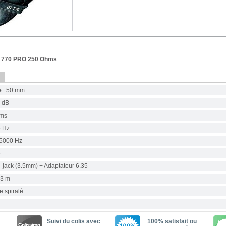
 770 PRO 250 Ohms
e
: 50 mm
6 dB
hms
5 Hz
35000 Hz
e
i-jack (3.5mm) + Adaptateur 6.35
 3 m
e spiralé
Suivi du colis avec
100% satisfait ou