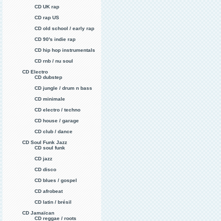
CD UK rap
CD rap US
CD old school / early rap
CD 90's indie rap
CD hip hop instrumentals
CD rnb / nu soul
CD Electro
CD dubstep
CD jungle / drum n bass
CD minimale
CD electro / techno
CD house / garage
CD club / dance
CD Soul Funk Jazz
CD soul funk
CD jazz
CD disco
CD blues / gospel
CD afrobeat
CD latin / brésil
CD Jamaïcan
CD reggae / roots