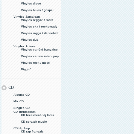
Vinyles disco
Vinyles blues / gospel
Vinyles Jamaican
Vinyles reggae / roots
Vinyles ska / rocksteady
Vinyles ragga / dancehall
Vinyles dub
Vinyles Autres
Vinyles variété française
Vinyles variété inter / pop
Vinyles rock / metal
Diggin'
CD
Albums CD
Mix CD
Singles CD
CD Turntablism
CD breakbeat / dj tools
CD scratch music
CD Hip Hop
CD rap français