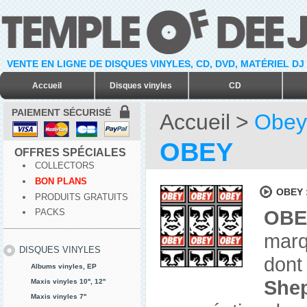
VENTE EN LIGNE DE DISQUES VINYLES, CD, DVD, MATÉRIEL DJ
Accueil
Disques vinyles
CD
PAIEMENT SÉCURISÉ
Accueil
>
Obey
OBEY
OFFRES SPÉCIALES
COLLECTORS
BON PLANS
OBEY 
PRODUITS GRATUITS
OBE
PACKS
marq
DISQUES VINYLES
dont 
Albums vinyles, EP
Shep
Maxis vinyles 10'', 12''
Maxis vinyles 7''