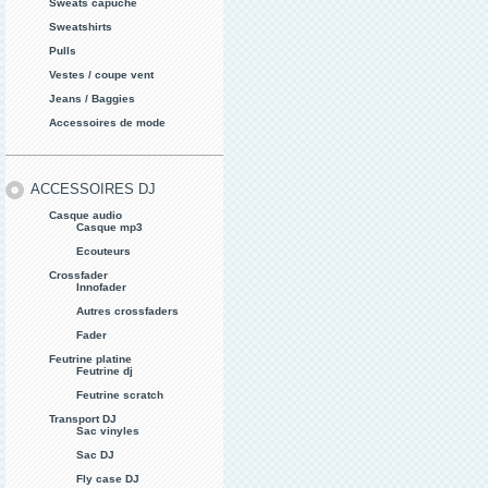
Sweats capuche
Sweatshirts
Pulls
Vestes / coupe vent
Jeans / Baggies
Accessoires de mode
ACCESSOIRES DJ
Casque audio
Casque mp3
Ecouteurs
Crossfader
Innofader
Autres crossfaders
Fader
Feutrine platine
Feutrine dj
Feutrine scratch
Transport DJ
Sac vinyles
Sac DJ
Fly case DJ