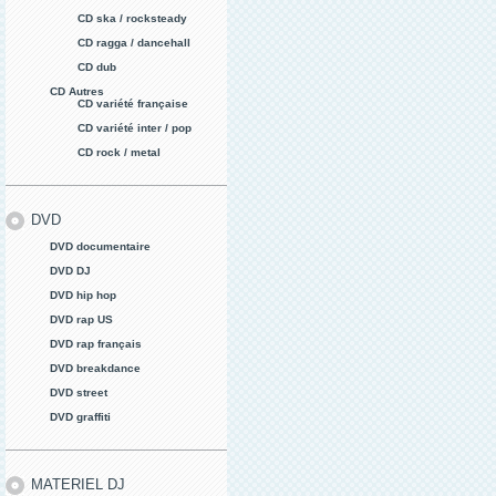
CD ska / rocksteady
CD ragga / dancehall
CD dub
CD Autres
CD variété française
CD variété inter / pop
CD rock / metal
DVD
DVD documentaire
DVD DJ
DVD hip hop
DVD rap US
DVD rap français
DVD breakdance
DVD street
DVD graffiti
MATERIEL DJ