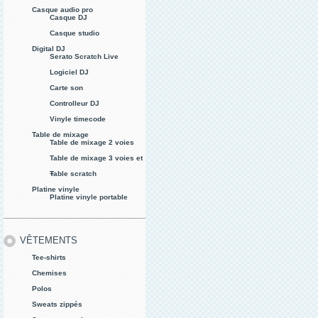
Casque audio pro
Casque DJ
Casque studio
Digital DJ
Serato Scratch Live
Logiciel DJ
Carte son
Controlleur DJ
Vinyle timecode
Table de mixage
Table de mixage 2 voies
Table de mixage 3 voies et
+
Table scratch
Platine vinyle
Platine vinyle portable
VÊTEMENTS
Tee-shirts
Chemises
Polos
Sweats zippés