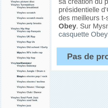
sa création du
Vinyles picture disc
Vinyles Turntablism
présidentielle 
Vinyles breakbeat
Vinyles scratch
des meilleurs t-
Vinyles scratch music
Vinyles party breaks
Obey
. Sur Mys
Vinyles Hip Hop
Vinyles rap français
casquette Obey
Vinyles UK Rap
Vinyles Rap Us
Vinyles Old school / Early
rap
Vinyles 90's indie rap
Pas de pro
Vinyles hip hop
Vinyles Electro
instrumental
Vinyles Dubstep
Vinyles Jungle / Drum n
Bass
Vinyles electro pop / rock
Vinyles electro / techno
Vinyles House / Garage
Vinyles Club / Dance
Vinyles Soul Funk Jazz
Vinyles soul funk
Vinyles jazz