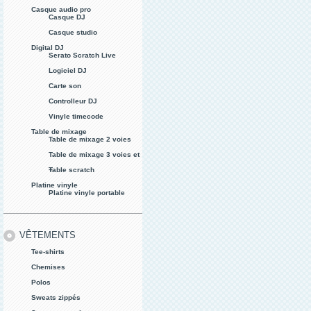
Casque audio pro
Casque DJ
Casque studio
Digital DJ
Serato Scratch Live
Logiciel DJ
Carte son
Controlleur DJ
Vinyle timecode
Table de mixage
Table de mixage 2 voies
Table de mixage 3 voies et
+
Table scratch
Platine vinyle
Platine vinyle portable
VÊTEMENTS
Tee-shirts
Chemises
Polos
Sweats zippés