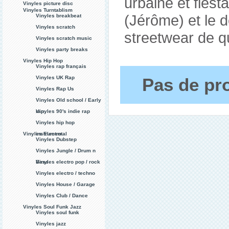
urbaine et fiest
Vinyles picture disc
Vinyles Turntablism
(Jérôme) et le 
Vinyles breakbeat
Vinyles scratch
streetwear de qu
Vinyles scratch music
Vinyles party breaks
Vinyles Hip Hop
Vinyles rap français
Vinyles UK Rap
Pas de pro
Vinyles Rap Us
Vinyles Old school / Early
rap
Vinyles 90's indie rap
Vinyles hip hop
Vinyles Electro
instrumental
Vinyles Dubstep
Vinyles Jungle / Drum n
Bass
Vinyles electro pop / rock
Vinyles electro / techno
Vinyles House / Garage
Vinyles Club / Dance
Vinyles Soul Funk Jazz
Vinyles soul funk
Vinyles jazz