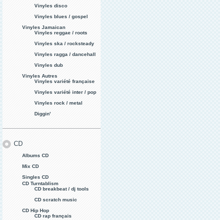
Vinyles disco
Vinyles blues / gospel
Vinyles Jamaican
Vinyles reggae / roots
Vinyles ska / rocksteady
Vinyles ragga / dancehall
Vinyles dub
Vinyles Autres
Vinyles variété française
Vinyles variété inter / pop
Vinyles rock / metal
Diggin'
CD
Albums CD
Mix CD
Singles CD
CD Turntablism
CD breakbeat / dj tools
CD scratch music
CD Hip Hop
CD rap français