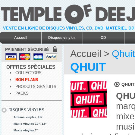
VENTE EN LIGNE DE DISQUES VINYLES, CD, DVD, MATÉRIEL DJ
Accueil
Disques vinyles
CD
PAIEMENT SÉCURISÉ
Accueil
>
Qhuit
QHUIT
OFFRES SPÉCIALES
COLLECTORS
BON PLANS
QHUIT
PRODUITS GRATUITS
QHU
PACKS
marq
DISQUES VINYLES
mixe
Albums vinyles, EP
musi
Maxis vinyles 10'', 12''
Maxis vinyles 7''