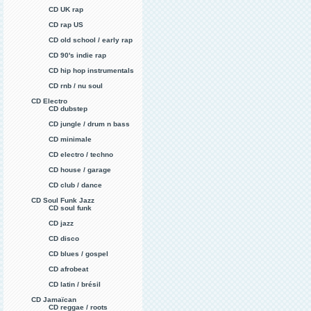
CD UK rap
CD rap US
CD old school / early rap
CD 90's indie rap
CD hip hop instrumentals
CD rnb / nu soul
CD Electro
CD dubstep
CD jungle / drum n bass
CD minimale
CD electro / techno
CD house / garage
CD club / dance
CD Soul Funk Jazz
CD soul funk
CD jazz
CD disco
CD blues / gospel
CD afrobeat
CD latin / brésil
CD Jamaïcan
CD reggae / roots