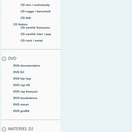
CD ska / rocksteady
CD ragga / dancehall
CD dub
CD Autres
CD variété française
CD variété inter / pop
CD rock / metal
DVD
DVD documentaire
DVD DJ
DVD hip hop
DVD rap US
DVD rap français
DVD breakdance
DVD street
DVD graffiti
MATERIEL DJ