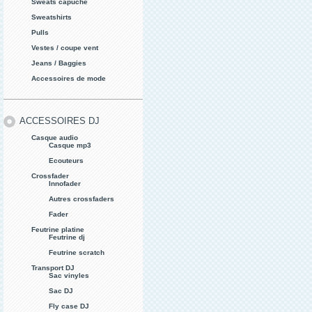
Sweats capuche
Sweatshirts
Pulls
Vestes / coupe vent
Jeans / Baggies
Accessoires de mode
ACCESSOIRES DJ
Casque audio
Casque mp3
Ecouteurs
Crossfader
Innofader
Autres crossfaders
Fader
Feutrine platine
Feutrine dj
Feutrine scratch
Transport DJ
Sac vinyles
Sac DJ
Fly case DJ