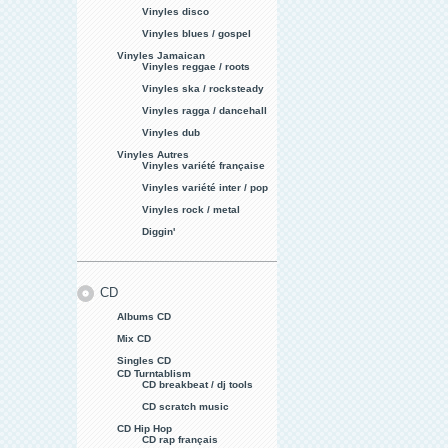
Vinyles disco
Vinyles blues / gospel
Vinyles Jamaican
Vinyles reggae / roots
Vinyles ska / rocksteady
Vinyles ragga / dancehall
Vinyles dub
Vinyles Autres
Vinyles variété française
Vinyles variété inter / pop
Vinyles rock / metal
Diggin'
CD
Albums CD
Mix CD
Singles CD
CD Turntablism
CD breakbeat / dj tools
CD scratch music
CD Hip Hop
CD rap français