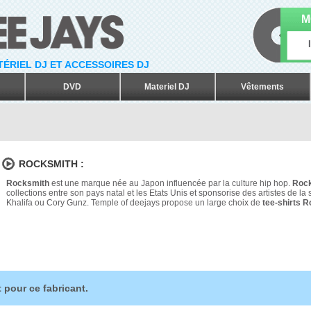
M
ATÉRIEL DJ ET ACCESSOIRES DJ
DVD
Materiel DJ
Vêtements
ROCKSMITH :
Rocksmith
est une marque née au Japon influencée par la culture hip hop.
Roc
collections entre son pays natal et les Etats Unis et sponsorise des artistes de 
Khalifa ou Cory Gunz. Temple of deejays propose un large choix de
tee-shirts 
 pour ce fabricant.