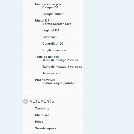
Casque audio pro
Casque DJ
Casque studio
Digital DJ
Serato Scratch Live
Logiciel DJ
Carte son
Controlleur DJ
Vinyle timecode
Table de mixage
Table de mixage 2 voies
Table de mixage 3 voies et
+
Table scratch
Platine vinyle
Platine vinyle portable
VÊTEMENTS
Tee-shirts
Chemises
Polos
Sweats zippés