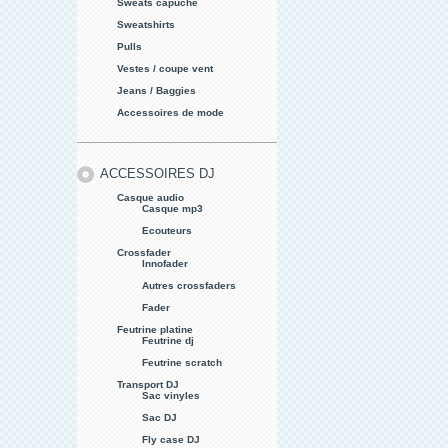
Sweats capuche
Sweatshirts
Pulls
Vestes / coupe vent
Jeans / Baggies
Accessoires de mode
ACCESSOIRES DJ
Casque audio
Casque mp3
Ecouteurs
Crossfader
Innofader
Autres crossfaders
Fader
Feutrine platine
Feutrine dj
Feutrine scratch
Transport DJ
Sac vinyles
Sac DJ
Fly case DJ