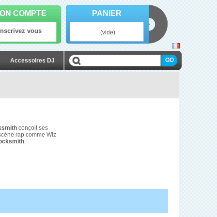
ON COMPTE
PANIER
Inscrivez vous
(vide)
Accessoires DJ
ksmith
conçoit ses
la scène rap comme Wiz
Rocksmith
.