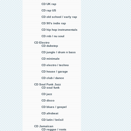
CD UK rap
CD rap US
CD old school / early rap
CD 90's indie rap
CD hip hop instrumentals
CD rnb / nu soul
CD Electro
CD dubstep
CD jungle / drum n bass
CD minimale
CD electro / techno
CD house / garage
CD club / dance
CD Soul Funk Jazz
CD soul funk
CD jazz
CD disco
CD blues / gospel
CD afrobeat
CD latin / brésil
CD Jamaïcan
CD reggae / roots