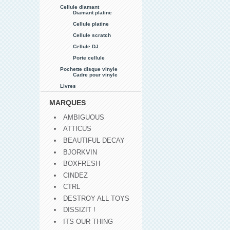
Cellule diamant
Diamant platine
Cellule platine
Cellule scratch
Cellule DJ
Porte cellule
Pochette disque vinyle
Cadre pour vinyle
Livres
MARQUES
AMBIGUOUS
ATTICUS
BEAUTIFUL DECAY
BJORKVIN
BOXFRESH
CINDEZ
CTRL
DESTROY ALL TOYS
DISSIZIT !
ITS OUR THING