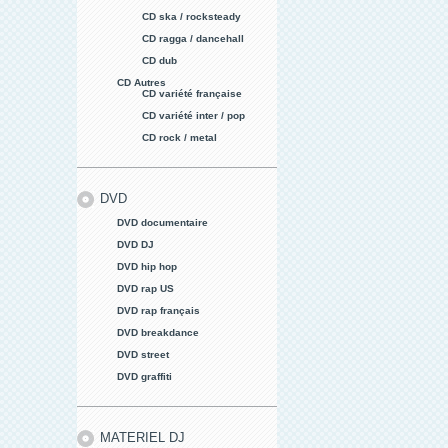
CD ska / rocksteady
CD ragga / dancehall
CD dub
CD Autres
CD variété française
CD variété inter / pop
CD rock / metal
DVD
DVD documentaire
DVD DJ
DVD hip hop
DVD rap US
DVD rap français
DVD breakdance
DVD street
DVD graffiti
MATERIEL DJ