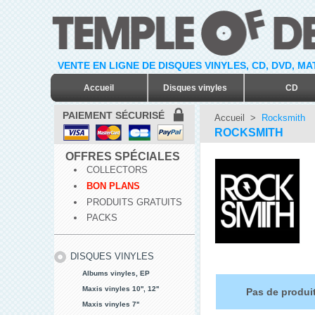
VENTE EN LIGNE DE DISQUES VINYLES, CD, DVD, M
Accueil
Disques vinyles
CD
PAIEMENT SÉCURISÉ
Accueil
>
Rocksmith
ROCKSMITH
OFFRES SPÉCIALES
COLLECTORS
BON PLANS
PRODUITS GRATUITS
PACKS
DISQUES VINYLES
Albums vinyles, EP
Maxis vinyles 10'', 12''
Pas de produit
Maxis vinyles 7''