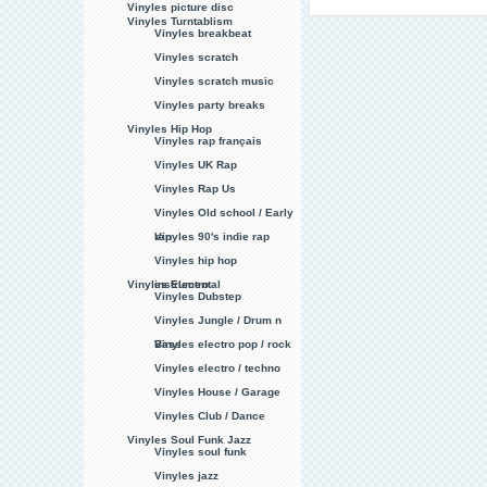
Vinyles picture disc
Vinyles Turntablism
Vinyles breakbeat
Vinyles scratch
Vinyles scratch music
Vinyles party breaks
Vinyles Hip Hop
Vinyles rap français
Vinyles UK Rap
Vinyles Rap Us
Vinyles Old school / Early
rap
Vinyles 90's indie rap
Vinyles hip hop
Vinyles Electro
instrumental
Vinyles Dubstep
Vinyles Jungle / Drum n
Bass
Vinyles electro pop / rock
Vinyles electro / techno
Vinyles House / Garage
Vinyles Club / Dance
Vinyles Soul Funk Jazz
Vinyles soul funk
Vinyles jazz