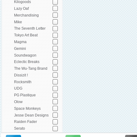
Kilogoods
Lazy Oaf
Merchandising
Mike
The Seventh Letter
Tokyo Art Beat
Magma
Gemini
Soundwagon
Eclectic Breaks
The Wu-Tang Brand
Dissizit !
Rocksmith
UDG
PG Plastique
Olow
Space Monkeys
Jesse Dean Designs
Raiden Fader
Serato