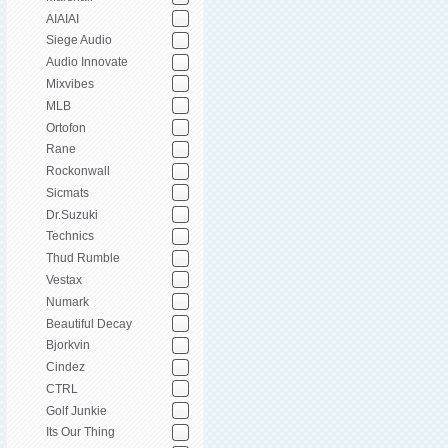
AIAIAI
Siege Audio
Audio Innovate
Mixvibes
MLB
Ortofon
Rane
Rockonwall
Sicmats
Dr.Suzuki
Technics
Thud Rumble
Vestax
Numark
Beautiful Decay
Bjorkvin
Cindez
CTRL
Golf Junkie
Its Our Thing