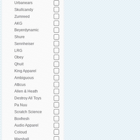
Urbanears
Skullcandy
Zumreed
AKG
Beyerdynamic
Shure
Sennheiser
LRG
Obey
Qhuit
King Apparel
Ambiguous
Atticus
Allen & Heath
Destroy All Toys
Pa Nuu
Scratch Science
Boxfresh
Audio Apparel
Coloud
Marshall