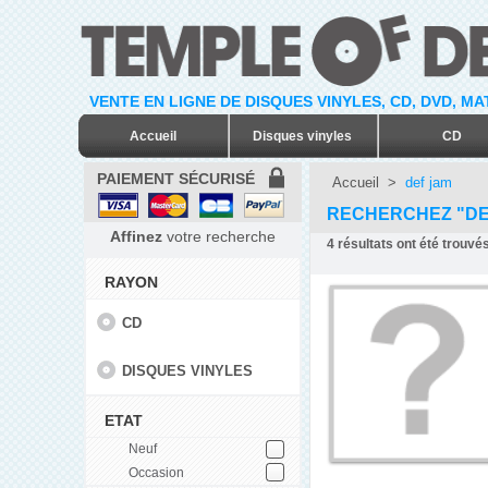
VENTE EN LIGNE DE DISQUES VINYLES, CD, DVD, M
Accueil
Disques vinyles
CD
PAIEMENT SÉCURISÉ
Accueil
>
def jam
RECHERCHEZ "DE
Affinez
votre recherche
4
résultats ont été trouvés
RAYON
CD
DISQUES VINYLES
ETAT
Neuf
Occasion