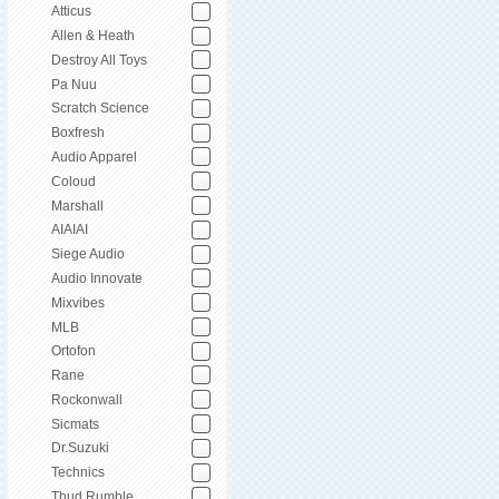
Atticus
Allen & Heath
Destroy All Toys
Pa Nuu
Scratch Science
Boxfresh
Audio Apparel
Coloud
Marshall
AIAIAI
Siege Audio
Audio Innovate
Mixvibes
MLB
Ortofon
Rane
Rockonwall
Sicmats
Dr.Suzuki
Technics
Thud Rumble