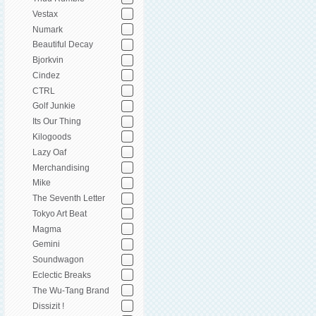
Vestax
Numark
Beautiful Decay
Bjorkvin
Cindez
CTRL
Golf Junkie
Its Our Thing
Kilogoods
Lazy Oaf
Merchandising
Mike
The Seventh Letter
Tokyo Art Beat
Magma
Gemini
Soundwagon
Eclectic Breaks
The Wu-Tang Brand
Dissizit !