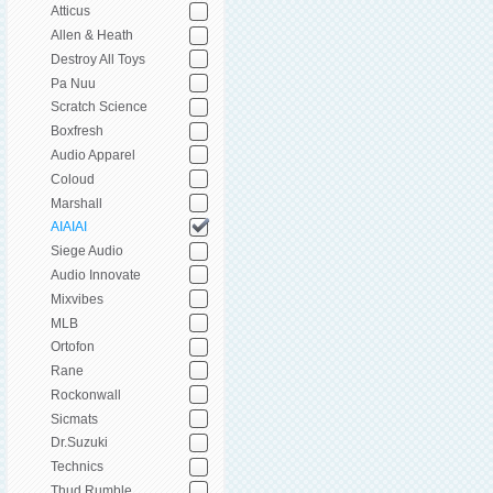
Atticus
Allen & Heath
Destroy All Toys
Pa Nuu
Scratch Science
Boxfresh
Audio Apparel
Coloud
Marshall
AIAIAI
Siege Audio
Audio Innovate
Mixvibes
MLB
Ortofon
Rane
Rockonwall
Sicmats
Dr.Suzuki
Technics
Thud Rumble