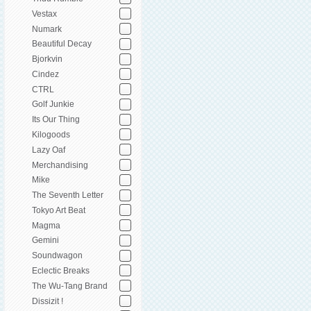
Vestax
Numark
Beautiful Decay
Bjorkvin
Cindez
CTRL
Golf Junkie
Its Our Thing
Kilogoods
Lazy Oaf
Merchandising
Mike
The Seventh Letter
Tokyo Art Beat
Magma
Gemini
Soundwagon
Eclectic Breaks
The Wu-Tang Brand
Dissizit !