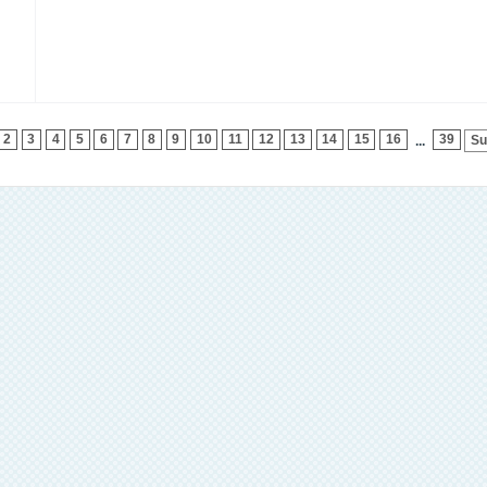
2
3
4
5
6
7
8
9
10
11
12
13
14
15
16
39
Su
...