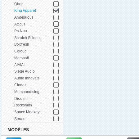
Qhuit
King Apparel
Ambiguous
Atticus
Pa Nuu
Scratch Science
Boxfresh
Coloud
Marshall
AIAIAI
Siege Audio
Audio Innovate
Cindez
Merchandising
Dissizit !
Rocksmith
Space Monkeys
Serato
MODÈLES