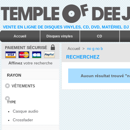
VENTE EN LIGNE DE DISQUES VINYLES, CD, DVD, MATÉRIEL DJ
Accueil
Disques vinyles
CD
PAIEMENT SÉCURISÉ
Accueil
>
no g no b
RECHERCHEZ
Affinez
votre recherche
RAYON
Aucun résultat trouvé "n
VÊTEMENTS
TYPE
Casque audio
Crossfader