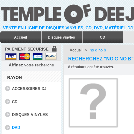
VENTE EN LIGNE DE DISQUES VINYLES, CD, DVD, MATÉRIEL DJ
Accueil
Disques vinyles
CD
PAIEMENT SÉCURISÉ
Accueil
>
no g no b
RECHERCHEZ "NO G NO B"
Affinez
votre recherche
8
résultats ont été trouvés.
RAYON
ACCESSOIRES DJ
CD
DISQUES VINYLES
DVD