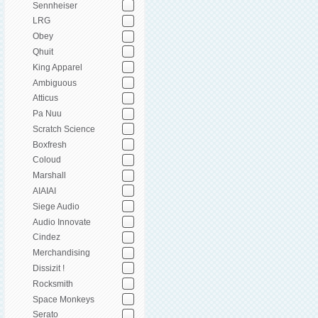
Sennheiser
LRG
Obey
Qhuit
King Apparel
Ambiguous
Atticus
Pa Nuu
Scratch Science
Boxfresh
Coloud
Marshall
AIAIAI
Siege Audio
Audio Innovate
Cindez
Merchandising
Dissizit !
Rocksmith
Space Monkeys
Serato