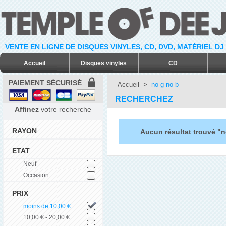
VENTE EN LIGNE DE DISQUES VINYLES, CD, DVD, MATÉRIEL DJ
Accueil
Disques vinyles
CD
PAIEMENT SÉCURISÉ
Accueil
>
no g no b
RECHERCHEZ
Affinez
votre recherche
RAYON
Aucun résultat trouvé "n
ETAT
Neuf
Occasion
PRIX
moins de 10,00 €
10,00 € - 20,00 €