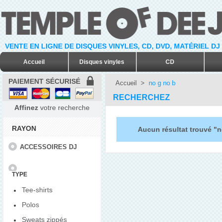
VENTE EN LIGNE DE DISQUES VINYLES, CD, DVD, MATÉRIEL DJ
Accueil
Disques vinyles
CD
PAIEMENT SÉCURISÉ
Accueil
>
no g no b
RECHERCHEZ
Affinez
votre recherche
RAYON
Aucun résultat trouvé "n
ACCESSOIRES DJ
TYPE
Tee-shirts
Polos
Sweats zippés