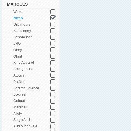
MARQUES
Wesc
Nixon
Urbanears
Skullcandy
Sennheiser
LRG
Obey
Qhuit
King Apparel
Ambiguous
Atticus
Pa Nuu
Scratch Science
Boxfresh
Coloud
Marshall
AIAIAI
Siege Audio
Audio Innovate