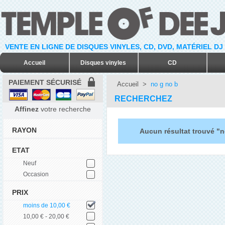
VENTE EN LIGNE DE DISQUES VINYLES, CD, DVD, MATÉRIEL DJ
Accueil
Disques vinyles
CD
PAIEMENT SÉCURISÉ
Accueil
>
no g no b
RECHERCHEZ
Affinez
votre recherche
RAYON
Aucun résultat trouvé "n
ETAT
Neuf
Occasion
PRIX
moins de 10,00 €
10,00 € - 20,00 €