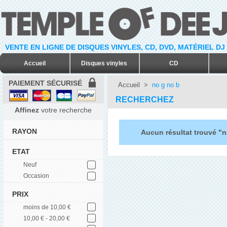
VENTE EN LIGNE DE DISQUES VINYLES, CD, DVD, MATÉRIEL DJ
Accueil
Disques vinyles
CD
PAIEMENT SÉCURISÉ
Accueil
>
no g no b
RECHERCHEZ
Affinez
votre recherche
RAYON
Aucun résultat trouvé "n
ETAT
Neuf
Occasion
PRIX
moins de 10,00 €
10,00 € - 20,00 €