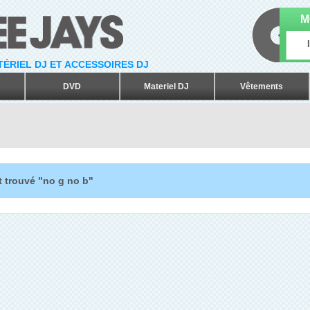
M
ATÉRIEL DJ ET ACCESSOIRES DJ
DVD
Materiel DJ
Vêtements
t trouvé "no g no b"