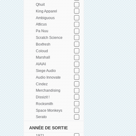
Qhuit
King Apparel
Ambiguous
Atticus
Pa Nuu
Scratch Science
Boxfresh
Coloud
Marshall
AIAIAI
Siege Audio
Audio Innovate
Cindez
Merchandising
Dissizit !
Rocksmith
Space Monkeys
Serato
ANNÉE DE SORTIE
1971