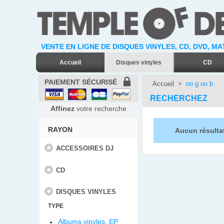
VENTE EN LIGNE DE DISQUES VINYLES, CD, DVD, M
Accueil
Disques vinyles
CD
PAIEMENT SÉCURISÉ
Accueil
>
no g no b
RECHERCHEZ
Affinez
votre recherche
RAYON
Aucun résulta
ACCESSOIRES DJ
CD
DISQUES VINYLES
TYPE
Albums vinyles, EP