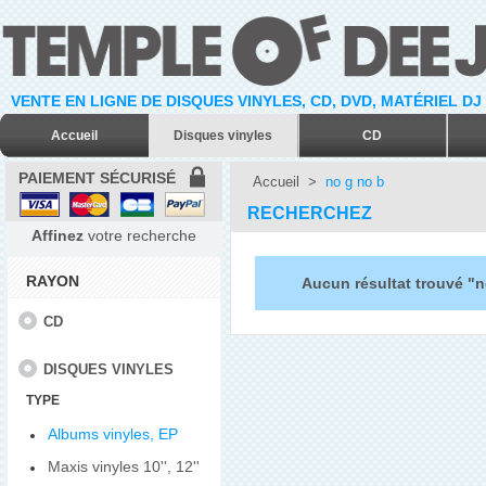
VENTE EN LIGNE DE DISQUES VINYLES, CD, DVD, MATÉRIEL DJ
Accueil
Disques vinyles
CD
PAIEMENT SÉCURISÉ
Accueil
>
no g no b
RECHERCHEZ
Affinez
votre recherche
RAYON
Aucun résultat trouvé "n
CD
DISQUES VINYLES
TYPE
Albums vinyles, EP
Maxis vinyles 10'', 12''