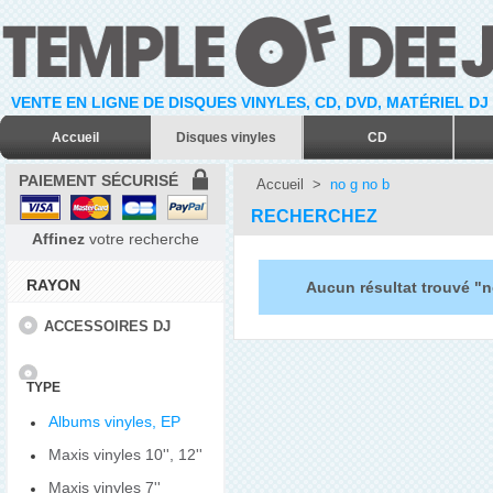
VENTE EN LIGNE DE DISQUES VINYLES, CD, DVD, MATÉRIEL DJ
Accueil
Disques vinyles
CD
PAIEMENT SÉCURISÉ
Accueil
>
no g no b
RECHERCHEZ
Affinez
votre recherche
RAYON
Aucun résultat trouvé "n
ACCESSOIRES DJ
TYPE
Albums vinyles, EP
Maxis vinyles 10'', 12''
Maxis vinyles 7''