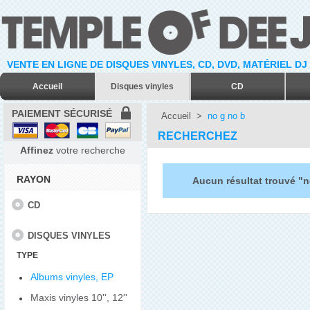
VENTE EN LIGNE DE DISQUES VINYLES, CD, DVD, MATÉRIEL DJ
Accueil
Disques vinyles
CD
PAIEMENT SÉCURISÉ
Accueil
>
no g no b
RECHERCHEZ
Affinez
votre recherche
RAYON
Aucun résultat trouvé "n
CD
DISQUES VINYLES
TYPE
Albums vinyles, EP
Maxis vinyles 10'', 12''