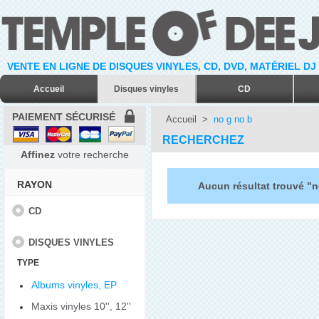
VENTE EN LIGNE DE DISQUES VINYLES, CD, DVD, MATÉRIEL DJ
Accueil
Disques vinyles
CD
PAIEMENT SÉCURISÉ
Accueil
>
no g no b
RECHERCHEZ
Affinez
votre recherche
RAYON
Aucun résultat trouvé "n
CD
DISQUES VINYLES
TYPE
Albums vinyles, EP
Maxis vinyles 10'', 12''