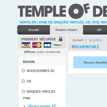
VENTE EN LIGNE DE DISQUES VINYLES, CD, DVD, M
Accueil
Disques vinyles
CD
PAIEMENT SÉCURISÉ
Accueil
>
no g no b
RECHERCHEZ
Affinez
votre recherche
RAYON
Aucun résulta
ACCESSOIRES DJ
CD
DISQUES VINYLES
TYPE
Albums vinyles, EP