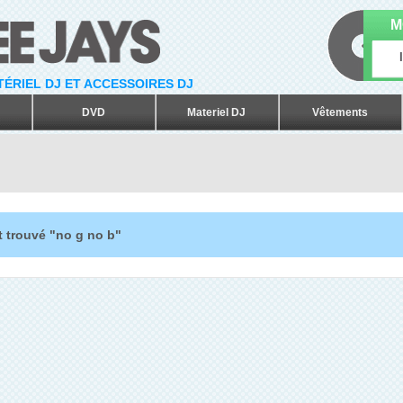
M
ATÉRIEL DJ ET ACCESSOIRES DJ
DVD
Materiel DJ
Vêtements
t trouvé "no g no b"