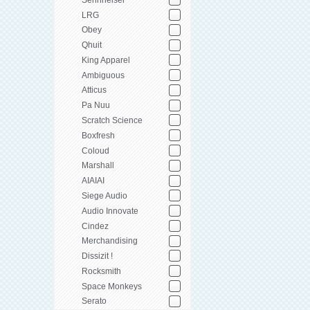
LRG
Obey
Qhuit
King Apparel
Ambiguous
Atticus
Pa Nuu
Scratch Science
Boxfresh
Coloud
Marshall
AIAIAI
Siege Audio
Audio Innovate
Cindez
Merchandising
Dissizit !
Rocksmith
Space Monkeys
Serato