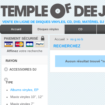
VENTE EN LIGNE DE DISQUES VINYLES, CD, DVD, MATÉRIEL DJ
Accueil
Disques vinyles
CD
PAIEMENT SÉCURISÉ
Accueil
>
no g no b
RECHERCHEZ
Affinez
votre recherche
RAYON
Aucun résultat trouvé "n
ACCESSOIRES DJ
TYPE
Albums vinyles, EP
Maxis vinyles 10'', 12''
Maxis vinyles 7''