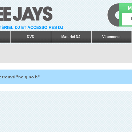
M
ATÉRIEL DJ ET ACCESSOIRES DJ
DVD
Materiel DJ
Vêtements
t trouvé "no g no b"