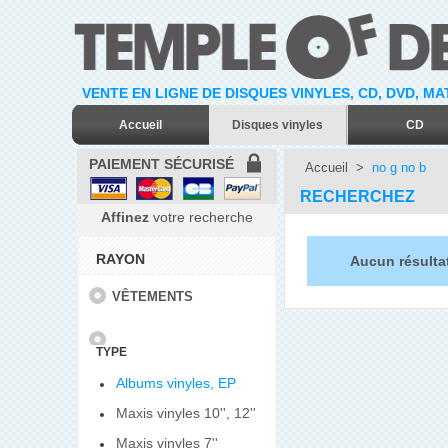
VENTE EN LIGNE DE DISQUES VINYLES, CD, DVD, M
Accueil
Disques vinyles
CD
PAIEMENT SÉCURISÉ
Accueil
>
no g no b
RECHERCHEZ
Affinez
votre recherche
RAYON
Aucun résulta
VÊTEMENTS
TYPE
Albums vinyles, EP
Maxis vinyles 10'', 12''
Maxis vinyles 7''