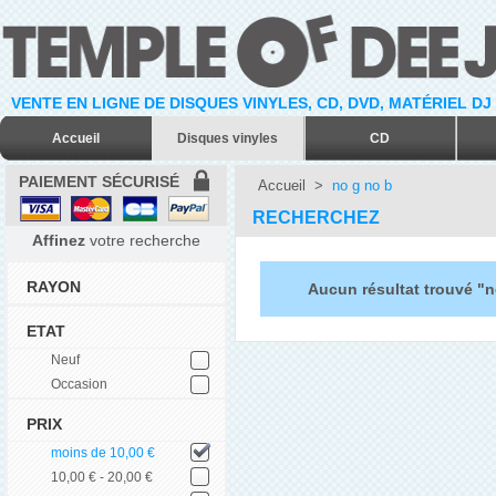
VENTE EN LIGNE DE DISQUES VINYLES, CD, DVD, MATÉRIEL DJ
Accueil
Disques vinyles
CD
PAIEMENT SÉCURISÉ
Accueil
>
no g no b
RECHERCHEZ
Affinez
votre recherche
RAYON
Aucun résultat trouvé "n
ETAT
Neuf
Occasion
PRIX
moins de 10,00 €
10,00 € - 20,00 €