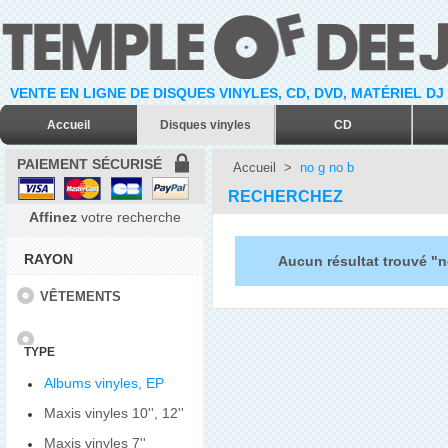
VENTE EN LIGNE DE DISQUES VINYLES, CD, DVD, MATÉRIEL DJ
Accueil
Disques vinyles
CD
PAIEMENT SÉCURISÉ
Accueil
>
no g no b
RECHERCHEZ
Affinez
votre recherche
RAYON
Aucun résultat trouvé "n
VÊTEMENTS
TYPE
Albums vinyles, EP
Maxis vinyles 10'', 12''
Maxis vinyles 7''