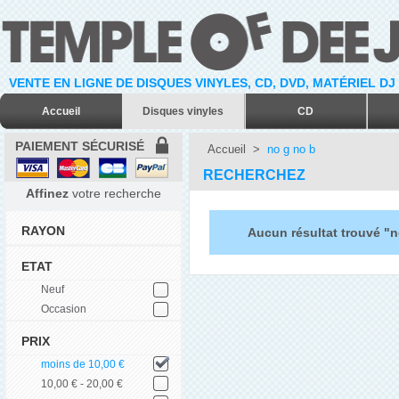
VENTE EN LIGNE DE DISQUES VINYLES, CD, DVD, MATÉRIEL DJ
Accueil
Disques vinyles
CD
PAIEMENT SÉCURISÉ
Accueil
>
no g no b
RECHERCHEZ
Affinez
votre recherche
RAYON
Aucun résultat trouvé "n
ETAT
Neuf
Occasion
PRIX
moins de 10,00 €
10,00 € - 20,00 €