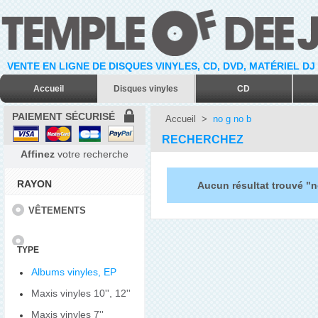
VENTE EN LIGNE DE DISQUES VINYLES, CD, DVD, MATÉRIEL DJ
Accueil
Disques vinyles
CD
PAIEMENT SÉCURISÉ
Accueil
>
no g no b
RECHERCHEZ
Affinez
votre recherche
RAYON
Aucun résultat trouvé "n
VÊTEMENTS
TYPE
Albums vinyles, EP
Maxis vinyles 10'', 12''
Maxis vinyles 7''