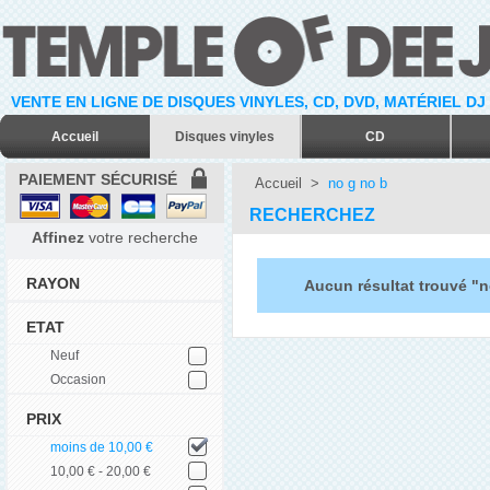
VENTE EN LIGNE DE DISQUES VINYLES, CD, DVD, MATÉRIEL DJ
Accueil
Disques vinyles
CD
PAIEMENT SÉCURISÉ
Accueil
>
no g no b
RECHERCHEZ
Affinez
votre recherche
RAYON
Aucun résultat trouvé "n
ETAT
Neuf
Occasion
PRIX
moins de 10,00 €
10,00 € - 20,00 €