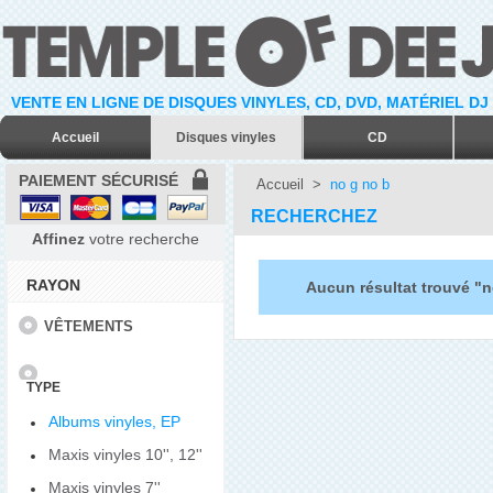
VENTE EN LIGNE DE DISQUES VINYLES, CD, DVD, MATÉRIEL DJ
Accueil
Disques vinyles
CD
PAIEMENT SÉCURISÉ
Accueil
>
no g no b
RECHERCHEZ
Affinez
votre recherche
RAYON
Aucun résultat trouvé "n
VÊTEMENTS
TYPE
Albums vinyles, EP
Maxis vinyles 10'', 12''
Maxis vinyles 7''