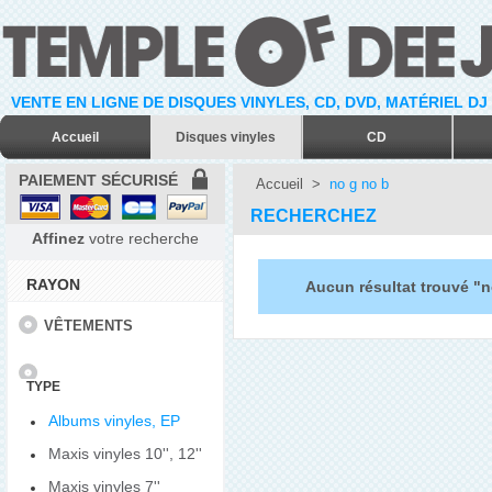
VENTE EN LIGNE DE DISQUES VINYLES, CD, DVD, MATÉRIEL DJ
Accueil
Disques vinyles
CD
PAIEMENT SÉCURISÉ
Accueil
>
no g no b
RECHERCHEZ
Affinez
votre recherche
RAYON
Aucun résultat trouvé "n
VÊTEMENTS
TYPE
Albums vinyles, EP
Maxis vinyles 10'', 12''
Maxis vinyles 7''