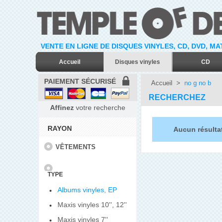
VENTE EN LIGNE DE DISQUES VINYLES, CD, DVD, M
Accueil
Disques vinyles
CD
PAIEMENT SÉCURISÉ
Accueil
>
no g no b
RECHERCHEZ
Affinez
votre recherche
RAYON
Aucun résulta
VÊTEMENTS
TYPE
Albums vinyles, EP
Maxis vinyles 10'', 12''
Maxis vinyles 7''