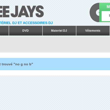
M
ATÉRIEL DJ ET ACCESSOIRES DJ
DVD
Materiel DJ
Vêtements
t trouvé "no g no b"