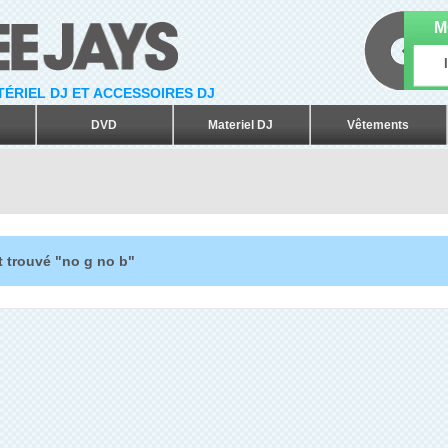
M
ATÉRIEL DJ ET ACCESSOIRES DJ
DVD
Materiel DJ
Vêtements
t trouvé "no g no b"